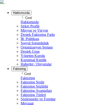
Hakkımızda
Geri
Hakkımızda
Şirket Profili
Misyon ve Vizyon
Destek Faktoring Farkı
İK Politikası
Sosyal Sorumluluk
Organizasyon Şeması
Destek Grup
Yönetim Kurulu
Kurumsal Kimlik
Haberler / Duyurular
Faktoring
Geri
Faktoring
Faktoring Nedir
Faktoring Sözlüğü
Faktoring Avantajları
Faktoring Türleri
Sözleşmeler ve Formlar
Mevzuat