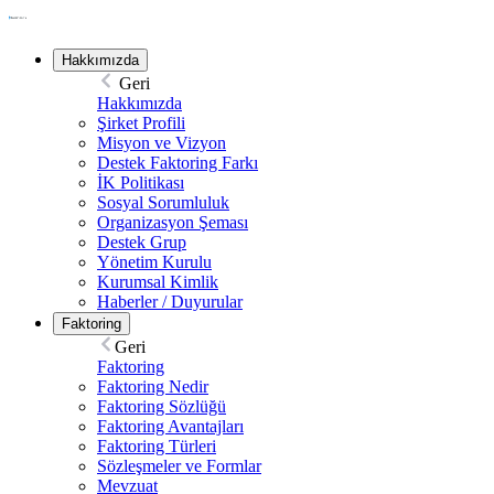
Hakkımızda
Geri
Hakkımızda
Şirket Profili
Misyon ve Vizyon
Destek Faktoring Farkı
İK Politikası
Sosyal Sorumluluk
Organizasyon Şeması
Destek Grup
Yönetim Kurulu
Kurumsal Kimlik
Haberler / Duyurular
Faktoring
Geri
Faktoring
Faktoring Nedir
Faktoring Sözlüğü
Faktoring Avantajları
Faktoring Türleri
Sözleşmeler ve Formlar
Mevzuat