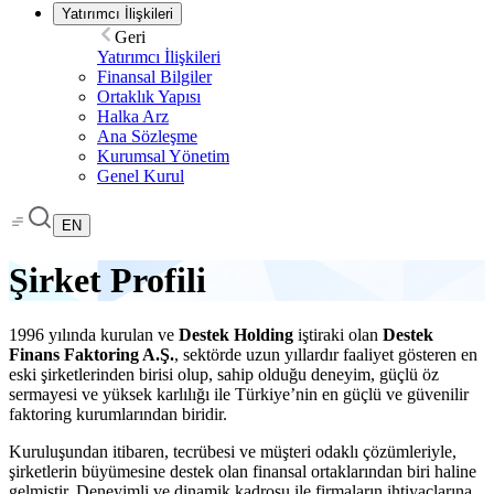
Yatırımcı İlişkileri
Geri
Yatırımcı İlişkileri
Finansal Bilgiler
Ortaklık Yapısı
Halka Arz
Ana Sözleşme
Kurumsal Yönetim
Genel Kurul
EN
Şirket Profili
1996 yılında kurulan ve
Destek Holding
iştiraki olan
Destek
Finans Faktoring A.Ş.
, sektörde uzun yıllardır faaliyet gösteren en
eski şirketlerinden birisi olup, sahip olduğu deneyim, güçlü öz
sermayesi ve yüksek karlılığı ile Türkiye’nin en güçlü ve güvenilir
faktoring kurumlarından biridir.
Kuruluşundan itibaren, tecrübesi ve müşteri odaklı çözümleriyle,
şirketlerin büyümesine destek olan finansal ortaklarından biri haline
gelmiştir. Deneyimli ve dinamik kadrosu ile firmaların ihtiyaçlarına