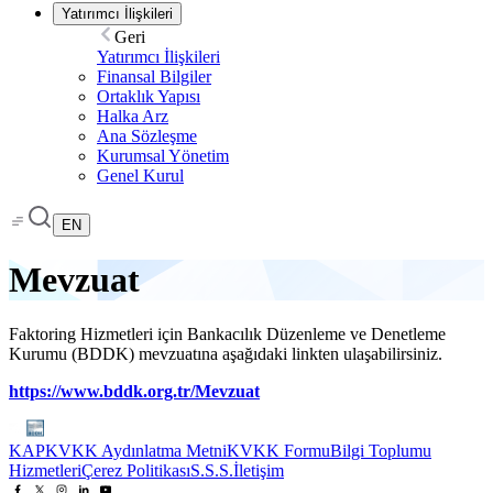
Yatırımcı İlişkileri
Geri
Yatırımcı İlişkileri
Finansal Bilgiler
Ortaklık Yapısı
Halka Arz
Ana Sözleşme
Kurumsal Yönetim
Genel Kurul
EN
Mevzuat
Faktoring Hizmetleri için Bankacılık Düzenleme ve Denetleme
Kurumu (BDDK) mevzuatına aşağıdaki linkten ulaşabilirsiniz.
https://www.bddk.org.tr/Mevzuat
KAP
KVKK Aydınlatma Metni
KVKK Formu
Bilgi Toplumu
Hizmetleri
Çerez Politikası
S.S.S.
İletişim