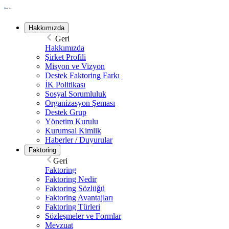
Hakkımızda
Geri
Hakkımızda
Şirket Profili
Misyon ve Vizyon
Destek Faktoring Farkı
İK Politikası
Sosyal Sorumluluk
Organizasyon Şeması
Destek Grup
Yönetim Kurulu
Kurumsal Kimlik
Haberler / Duyurular
Faktoring
Geri
Faktoring
Faktoring Nedir
Faktoring Sözlüğü
Faktoring Avantajları
Faktoring Türleri
Sözleşmeler ve Formlar
Mevzuat